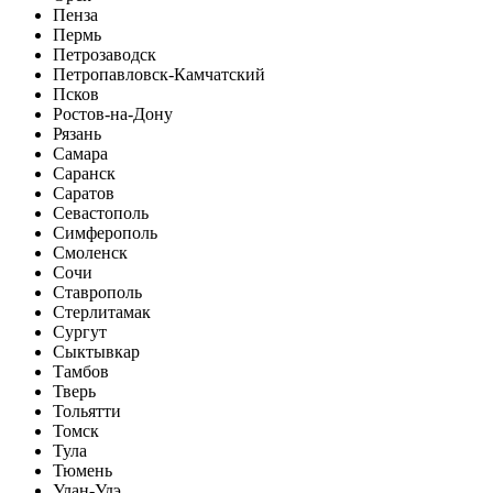
Пенза
Пермь
Петрозаводск
Петропавловск-Камчатский
Псков
Ростов-на-Дону
Рязань
Самара
Саранск
Саратов
Севастополь
Симферополь
Смоленск
Сочи
Ставрополь
Стерлитамак
Сургут
Сыктывкар
Тамбов
Тверь
Тольятти
Томск
Тула
Тюмень
Улан-Удэ