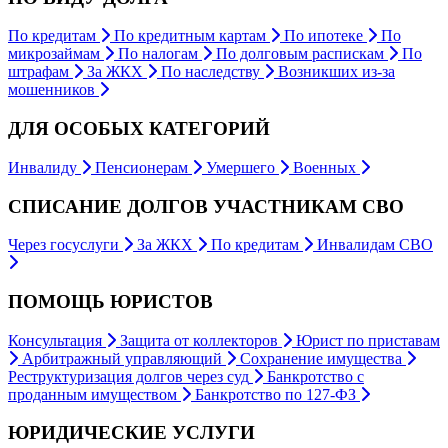
По кредитам
По кредитным картам
По ипотеке
По
микрозаймам
По налогам
По долговым распискам
По
штрафам
За ЖКХ
По наследству
Возникших из-за
мошенников
ДЛЯ ОСОБЫХ КАТЕГОРИЙ
Инвалиду
Пенсионерам
Умершего
Военных
СПИСАНИЕ ДОЛГОВ УЧАСТНИКАМ СВО
Через госуслуги
За ЖКХ
По кредитам
Инвалидам СВО
ПОМОЩЬ ЮРИСТОВ
Консультация
Защита от коллекторов
Юрист по приставам
Арбитражный управляющий
Сохранение имущества
Реструктуризация долгов через суд
Банкротство с
проданным имуществом
Банкротство по 127-ФЗ
ЮРИДИЧЕСКИЕ УСЛУГИ