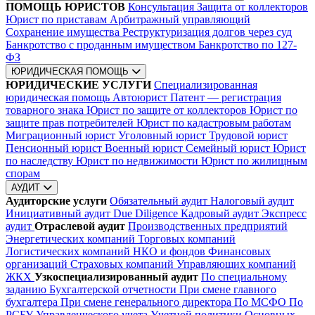
ПОМОЩЬ ЮРИСТОВ
Консультация
Защита от коллекторов
Юрист по приставам
Арбитражный управляющий
Сохранение имущества
Реструктуризация долгов через суд
Банкротство с проданным имуществом
Банкротство по 127-
ФЗ
ЮРИДИЧЕСКАЯ ПОМОЩЬ
ЮРИДИЧЕСКИЕ УСЛУГИ
Специализированная
юридическая помощь
Автоюрист
Патент — регистрация
товарного знака
Юрист по защите от коллекторов
Юрист по
защите прав потребителей
Юрист по кадастровым работам
Миграционный юрист
Уголовный юрист
Трудовой юрист
Пенсионный юрист
Военный юрист
Семейный юрист
Юрист
по наследству
Юрист по недвижимости
Юрист по жилищным
спорам
АУДИТ
Аудиторские услуги
Обязательный аудит
Налоговый аудит
Инициативный аудит
Due Diligence
Кадровый аудит
Экспресс
аудит
Отраслевой аудит
Производственных предприятий
Энергетических компаний
Торговых компаний
Логистических компаний
НКО и фондов
Финансовых
организаций
Страховых компаний
Управляющих компаний
ЖКХ
Узкоспециализированный аудит
По специальному
заданию
Бухгалтерской отчетности
При смене главного
бухгалтера
При смене генерального директора
По МСФО
По
РСБУ
Управленческого учета
Учетной политики
Основных