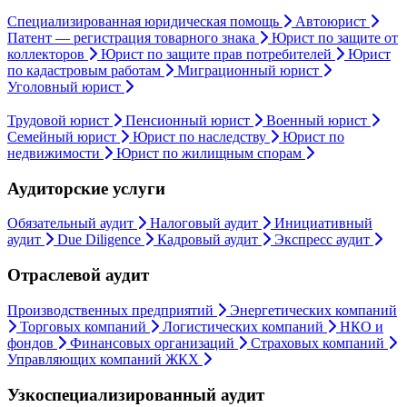
Специализированная юридическая помощь
Автоюрист
Патент — регистрация товарного знака
Юрист по защите от
коллекторов
Юрист по защите прав потребителей
Юрист
по кадастровым работам
Миграционный юрист
Уголовный юрист
Трудовой юрист
Пенсионный юрист
Военный юрист
Семейный юрист
Юрист по наследству
Юрист по
недвижимости
Юрист по жилищным спорам
Аудиторские услуги
Обязательный аудит
Налоговый аудит
Инициативный
аудит
Due Diligence
Кадровый аудит
Экспресс аудит
Отраслевой аудит
Производственных предприятий
Энергетических компаний
Торговых компаний
Логистических компаний
НКО и
фондов
Финансовых организаций
Страховых компаний
Управляющих компаний ЖКХ
Узкоспециализированный аудит