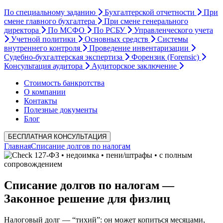
По специальному заданию
Бухгалтерской отчетности
При
смене главного бухгалтера
При смене генерального
директора
По МСФО
По РСБУ
Управленческого учета
Учетной политики
Основных средств
Системы
внутреннего контроля
Проведение инвентаризации
Судебно-бухгалтерская экспертиза
Форензик (Forensic)
Консультация аудитора
Аудиторское заключение
Стоимость банкротства
О компании
Контакты
Полезные документы
Блог
БЕСПЛАТНАЯ КОНСУЛЬТАЦИЯ
Главная
Списание долгов по налогам
127‑ФЗ • недоимка • пени/штрафы • с полным
сопровождением
Списание долгов по налогам —
Законное решение для физлиц
Налоговый долг — “тихий”: он может копиться месяцами,