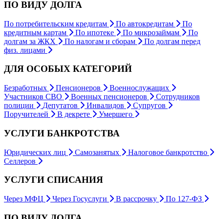
ПО ВИДУ ДОЛГА
По потребительским кредитам
По автокредитам
По
кредитным картам
По ипотеке
По микрозаймам
По
долгам за ЖКХ
По налогам и сборам
По долгам перед
физ. лицами
ДЛЯ ОСОБЫХ КАТЕГОРИЙ
Безработных
Пенсионеров
Военнослужащих
Участников СВО
Военных пенсионеров
Сотрудников
полиции
Депутатов
Инвалидов
Супругов
Поручителей
В декрете
Умершего
УСЛУГИ БАНКРОТСТВА
Юридических лиц
Самозанятых
Налоговое банкротство
Селлеров
УСЛУГИ СПИСАНИЯ
Через МФЦ
Через Госуслуги
В рассрочку
По 127-ФЗ
ПО ВИДУ ДОЛГА