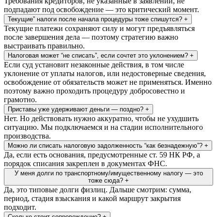
Требования кредиторов, не указанные в заявлении, не
подпадают под освобождение — это критический момент.
Текущие” налоги после начала процедуры тоже спишутся?
+
Текущие платежи сохраняют силу и могут предъявляться
после завершения дела — поэтому стратегию важно
выстраивать правильно.
Налоговая может “не списать”, если сочтет это уклонением?
+
Если суд установит незаконные действия, в том числе
уклонение от уплаты налогов, или недостоверные сведения,
освобождение от обязательств может не применяться. Именно
поэтому важно проходить процедуру добросовестно и
грамотно.
Приставы уже удерживают деньги — поздно?
+
Нет. Но действовать нужно аккуратно, чтобы не ухудшить
ситуацию. Мы подключаемся и на стадии исполнительного
производства.
Можно ли списать налоговую задолженность “как безнадежную”?
+
Да, если есть основания, предусмотренные ст. 59 НК РФ, а
порядок списания закреплен в документах ФНС.
У меня долги по транспортному/имущественному налогу — это
тоже сюда?
+
Да, это типовые долги физлиц. Дальше смотрим: сумма,
период, стадия взыскания и какой маршрут закрытия
подходит.
Сколько стоит сопровождение?
+