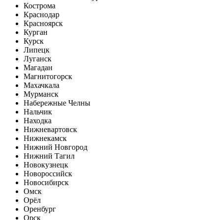
Кострома
Краснодар
Красноярск
Курган
Курск
Липецк
Луганск
Магадан
Магнитогорск
Махачкала
Мурманск
Набережные Челны
Нальчик
Находка
Нижневартовск
Нижнекамск
Нижний Новгород
Нижний Тагил
Новокузнецк
Новороссийск
Новосибирск
Омск
Орёл
Оренбург
Орск