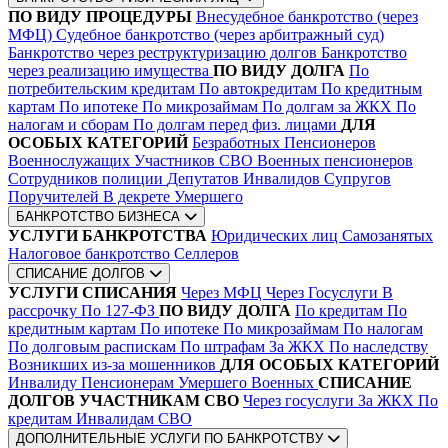
ПО ВИДУ ПРОЦЕДУРЫ
Внесудебное банкротство (через
МФЦ)
Судебное банкротство (через арбитражный суд)
Банкротство через реструктуризацию долгов
Банкротство
через реализацию имущества
ПО ВИДУ ДОЛГА
По
потребительским кредитам
По автокредитам
По кредитным
картам
По ипотеке
По микрозаймам
По долгам за ЖКХ
По
налогам и сборам
По долгам перед физ. лицами
ДЛЯ
ОСОБЫХ КАТЕГОРИЙ
Безработных
Пенсионеров
Военнослужащих
Участников СВО
Военных пенсионеров
Сотрудников полиции
Депутатов
Инвалидов
Супругов
Поручителей
В декрете
Умершего
БАНКРОТСТВО БИЗНЕСА
УСЛУГИ БАНКРОТСТВА
Юридических лиц
Самозанятых
Налоговое банкротство
Селлеров
СПИСАНИЕ ДОЛГОВ
УСЛУГИ СПИСАНИЯ
Через МФЦ
Через Госуслуги
В
рассрочку
По 127-ФЗ
ПО ВИДУ ДОЛГА
По кредитам
По
кредитным картам
По ипотеке
По микрозаймам
По налогам
По долговым распискам
По штрафам
За ЖКХ
По наследству
Возникших из-за мошенников
ДЛЯ ОСОБЫХ КАТЕГОРИЙ
Инвалиду
Пенсионерам
Умершего
Военных
СПИСАНИЕ
ДОЛГОВ УЧАСТНИКАМ СВО
Через госуслуги
За ЖКХ
По
кредитам
Инвалидам СВО
ДОПОЛНИТЕЛЬНЫЕ УСЛУГИ ПО БАНКРОТСТВУ