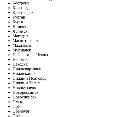
Кострома
Краснодар
Красноярск
Курган
Курск
Липецк
Луганск
Магадан
Магнитогорск
Махачкала
Мурманск
Набережные Челны
Нальчик
Находка
Нижневартовск
Нижнекамск
Нижний Новгород
Нижний Тагил
Новокузнецк
Новороссийск
Новосибирск
Омск
Орёл
Оренбург
Орск