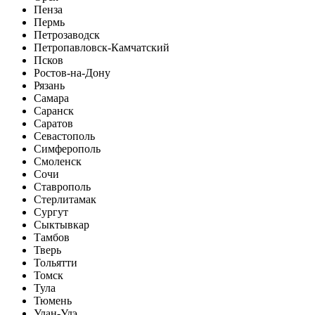
Пенза
Пермь
Петрозаводск
Петропавловск-Камчатский
Псков
Ростов-на-Дону
Рязань
Самара
Саранск
Саратов
Севастополь
Симферополь
Смоленск
Сочи
Ставрополь
Стерлитамак
Сургут
Сыктывкар
Тамбов
Тверь
Тольятти
Томск
Тула
Тюмень
Улан-Удэ