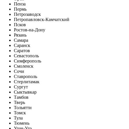
Пенза
Пермь
Петрозаводск
Петропавловск-Камчатский
Псков
Ростов-на-Дону
Рязань
Самара
Саранск
Саратов
Севастополь
Симферополь
Смоленск
Сочи
Ставрополь
Стерлитамак
Сургут
Сыктывкар
Тамбов
Тверь
Тольятти
Томск
Тула
Тюмень
Улан-Удэ