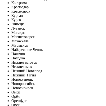
Кострома
Краснодар
Красноярск
Курган
Курск
Липецк
Луганск
Магадан
Магнитогорск
Махачкала
Мурманск
Набережные Челны
Нальчик
Находка
Нижневартовск
Нижнекамск
Нижний Новгород
Нижний Тагил
Новокузнецк
Новороссийск
Новосибирск
Омск
Орёл
Оренбург
Орск