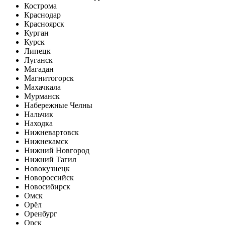
Кострома
Краснодар
Красноярск
Курган
Курск
Липецк
Луганск
Магадан
Магнитогорск
Махачкала
Мурманск
Набережные Челны
Нальчик
Находка
Нижневартовск
Нижнекамск
Нижний Новгород
Нижний Тагил
Новокузнецк
Новороссийск
Новосибирск
Омск
Орёл
Оренбург
Орск