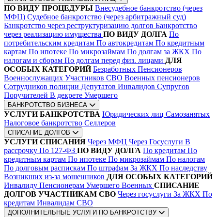
ПО ВИДУ ПРОЦЕДУРЫ
Внесудебное банкротство (через
МФЦ)
Судебное банкротство (через арбитражный суд)
Банкротство через реструктуризацию долгов
Банкротство
через реализацию имущества
ПО ВИДУ ДОЛГА
По
потребительским кредитам
По автокредитам
По кредитным
картам
По ипотеке
По микрозаймам
По долгам за ЖКХ
По
налогам и сборам
По долгам перед физ. лицами
ДЛЯ
ОСОБЫХ КАТЕГОРИЙ
Безработных
Пенсионеров
Военнослужащих
Участников СВО
Военных пенсионеров
Сотрудников полиции
Депутатов
Инвалидов
Супругов
Поручителей
В декрете
Умершего
БАНКРОТСТВО БИЗНЕСА
УСЛУГИ БАНКРОТСТВА
Юридических лиц
Самозанятых
Налоговое банкротство
Селлеров
СПИСАНИЕ ДОЛГОВ
УСЛУГИ СПИСАНИЯ
Через МФЦ
Через Госуслуги
В
рассрочку
По 127-ФЗ
ПО ВИДУ ДОЛГА
По кредитам
По
кредитным картам
По ипотеке
По микрозаймам
По налогам
По долговым распискам
По штрафам
За ЖКХ
По наследству
Возникших из-за мошенников
ДЛЯ ОСОБЫХ КАТЕГОРИЙ
Инвалиду
Пенсионерам
Умершего
Военных
СПИСАНИЕ
ДОЛГОВ УЧАСТНИКАМ СВО
Через госуслуги
За ЖКХ
По
кредитам
Инвалидам СВО
ДОПОЛНИТЕЛЬНЫЕ УСЛУГИ ПО БАНКРОТСТВУ