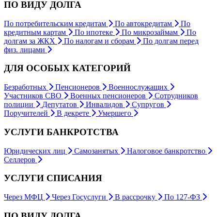
ПО ВИДУ ДОЛГА
По потребительским кредитам
По автокредитам
По
кредитным картам
По ипотеке
По микрозаймам
По
долгам за ЖКХ
По налогам и сборам
По долгам перед
физ. лицами
ДЛЯ ОСОБЫХ КАТЕГОРИЙ
Безработных
Пенсионеров
Военнослужащих
Участников СВО
Военных пенсионеров
Сотрудников
полиции
Депутатов
Инвалидов
Супругов
Поручителей
В декрете
Умершего
УСЛУГИ БАНКРОТСТВА
Юридических лиц
Самозанятых
Налоговое банкротство
Селлеров
УСЛУГИ СПИСАНИЯ
Через МФЦ
Через Госуслуги
В рассрочку
По 127-ФЗ
ПО ВИДУ ДОЛГА