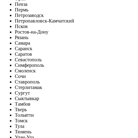
Пенза
Пермь
Петрозаводск
Петропавловск-Камчатский
Псков
Ростов-на-Дону
Рязань
Самара
Саранск
Саратов
Севастополь
Симферополь
Смоленск
Сочи
Ставрополь
Стерлитамак
Сургут
Сыктывкар
Тамбов
Тверь
Тольятти
Томск
Тула
Тюмень
Улан-Удэ