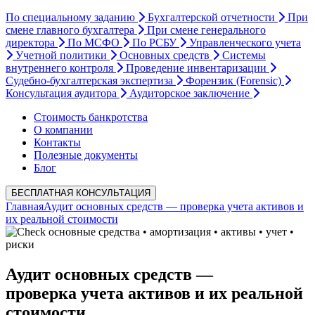
По специальному заданию
Бухгалтерской отчетности
При
смене главного бухгалтера
При смене генерального
директора
По МСФО
По РСБУ
Управленческого учета
Учетной политики
Основных средств
Системы
внутреннего контроля
Проведение инвентаризации
Судебно-бухгалтерская экспертиза
Форензик (Forensic)
Консультация аудитора
Аудиторское заключение
Стоимость банкротства
О компании
Контакты
Полезные документы
Блог
БЕСПЛАТНАЯ КОНСУЛЬТАЦИЯ
Главная
Аудит основных средств — проверка учета активов и
их реальной стоимости
основные средства • амортизация • активы • учет •
риски
Аудит основных средств —
проверка учета активов и их реальной
стоимости