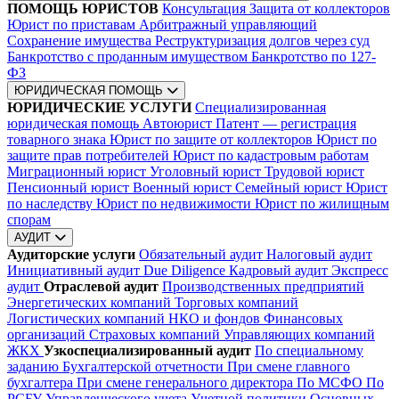
ПОМОЩЬ ЮРИСТОВ
Консультация
Защита от коллекторов
Юрист по приставам
Арбитражный управляющий
Сохранение имущества
Реструктуризация долгов через суд
Банкротство с проданным имуществом
Банкротство по 127-
ФЗ
ЮРИДИЧЕСКАЯ ПОМОЩЬ
ЮРИДИЧЕСКИЕ УСЛУГИ
Специализированная
юридическая помощь
Автоюрист
Патент — регистрация
товарного знака
Юрист по защите от коллекторов
Юрист по
защите прав потребителей
Юрист по кадастровым работам
Миграционный юрист
Уголовный юрист
Трудовой юрист
Пенсионный юрист
Военный юрист
Семейный юрист
Юрист
по наследству
Юрист по недвижимости
Юрист по жилищным
спорам
АУДИТ
Аудиторские услуги
Обязательный аудит
Налоговый аудит
Инициативный аудит
Due Diligence
Кадровый аудит
Экспресс
аудит
Отраслевой аудит
Производственных предприятий
Энергетических компаний
Торговых компаний
Логистических компаний
НКО и фондов
Финансовых
организаций
Страховых компаний
Управляющих компаний
ЖКХ
Узкоспециализированный аудит
По специальному
заданию
Бухгалтерской отчетности
При смене главного
бухгалтера
При смене генерального директора
По МСФО
По
РСБУ
Управленческого учета
Учетной политики
Основных