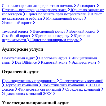
Специализированная юридическая помощь
Автоюрист
Патент — регистрация товарного знака
Юрист по защите от
коллекторов
Юрист по защите прав потребителей
Юрист
по кадастровым работам
Миграционный юрист
Уголовный юрист
Трудовой юрист
Пенсионный юрист
Военный юрист
Семейный юрист
Юрист по наследству
Юрист по
недвижимости
Юрист по жилищным спорам
Аудиторские услуги
Обязательный аудит
Налоговый аудит
Инициативный
аудит
Due Diligence
Кадровый аудит
Экспресс аудит
Отраслевой аудит
Производственных предприятий
Энергетических компаний
Торговых компаний
Логистических компаний
НКО и
фондов
Финансовых организаций
Страховых компаний
Управляющих компаний ЖКХ
Узкоспециализированный аудит