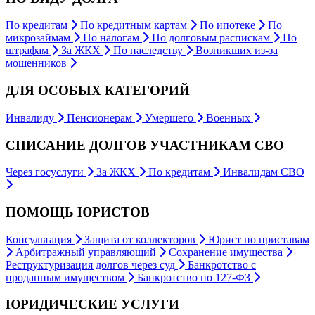
По кредитам
По кредитным картам
По ипотеке
По
микрозаймам
По налогам
По долговым распискам
По
штрафам
За ЖКХ
По наследству
Возникших из-за
мошенников
ДЛЯ ОСОБЫХ КАТЕГОРИЙ
Инвалиду
Пенсионерам
Умершего
Военных
СПИСАНИЕ ДОЛГОВ УЧАСТНИКАМ СВО
Через госуслуги
За ЖКХ
По кредитам
Инвалидам СВО
ПОМОЩЬ ЮРИСТОВ
Консультация
Защита от коллекторов
Юрист по приставам
Арбитражный управляющий
Сохранение имущества
Реструктуризация долгов через суд
Банкротство с
проданным имуществом
Банкротство по 127-ФЗ
ЮРИДИЧЕСКИЕ УСЛУГИ