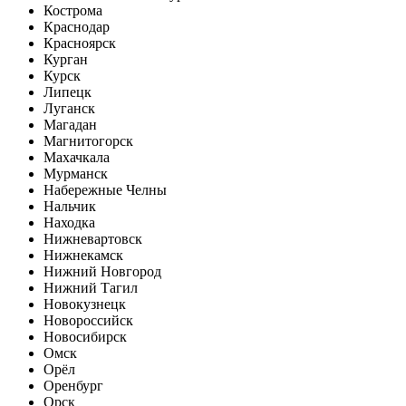
Кострома
Краснодар
Красноярск
Курган
Курск
Липецк
Луганск
Магадан
Магнитогорск
Махачкала
Мурманск
Набережные Челны
Нальчик
Находка
Нижневартовск
Нижнекамск
Нижний Новгород
Нижний Тагил
Новокузнецк
Новороссийск
Новосибирск
Омск
Орёл
Оренбург
Орск