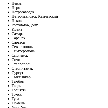
Пенза
Пермь
Петрозаводск
Петропавловск-Камчатский
Псков
Ростов-на-Дону
Рязань
Самара
Саранск
Саратов
Севастополь
Симферополь
Смоленск
Сочи
Ставрополь
Стерлитамак
Сургут
Сыктывкар
Тамбов
Тверь
Тольятти
Томск
Тула
Тюмень
Улан-Удэ