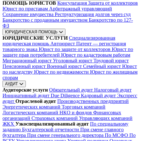
ПОМОЩЬ ЮРИСТОВ
Консультация
Защита от коллекторов
Юрист по приставам
Арбитражный управляющий
Сохранение имущества
Реструктуризация долгов через суд
Банкротство с проданным имуществом
Банкротство по 127-
ФЗ
ЮРИДИЧЕСКАЯ ПОМОЩЬ
ЮРИДИЧЕСКИЕ УСЛУГИ
Специализированная
юридическая помощь
Автоюрист
Патент — регистрация
товарного знака
Юрист по защите от коллекторов
Юрист по
защите прав потребителей
Юрист по кадастровым работам
Миграционный юрист
Уголовный юрист
Трудовой юрист
Пенсионный юрист
Военный юрист
Семейный юрист
Юрист
по наследству
Юрист по недвижимости
Юрист по жилищным
спорам
АУДИТ
Аудиторские услуги
Обязательный аудит
Налоговый аудит
Инициативный аудит
Due Diligence
Кадровый аудит
Экспресс
аудит
Отраслевой аудит
Производственных предприятий
Энергетических компаний
Торговых компаний
Логистических компаний
НКО и фондов
Финансовых
организаций
Страховых компаний
Управляющих компаний
ЖКХ
Узкоспециализированный аудит
По специальному
заданию
Бухгалтерской отчетности
При смене главного
бухгалтера
При смене генерального директора
По МСФО
По
РСБУ
Управленческого учета
Учетной политики
Основных