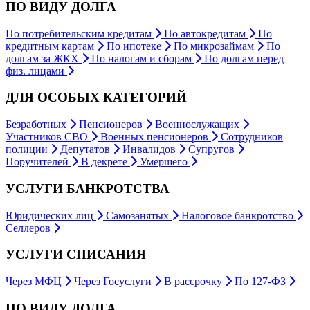
ПО ВИДУ ДОЛГА
По потребительским кредитам
По автокредитам
По
кредитным картам
По ипотеке
По микрозаймам
По
долгам за ЖКХ
По налогам и сборам
По долгам перед
физ. лицами
ДЛЯ ОСОБЫХ КАТЕГОРИЙ
Безработных
Пенсионеров
Военнослужащих
Участников СВО
Военных пенсионеров
Сотрудников
полиции
Депутатов
Инвалидов
Супругов
Поручителей
В декрете
Умершего
УСЛУГИ БАНКРОТСТВА
Юридических лиц
Самозанятых
Налоговое банкротство
Селлеров
УСЛУГИ СПИСАНИЯ
Через МФЦ
Через Госуслуги
В рассрочку
По 127-ФЗ
ПО ВИДУ ДОЛГА