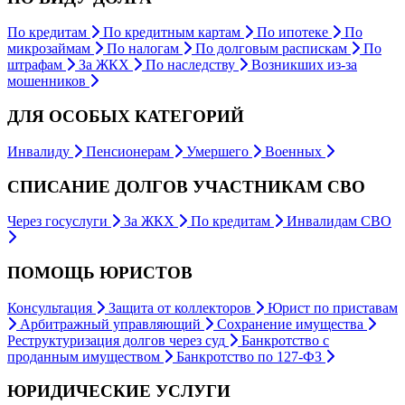
По кредитам
По кредитным картам
По ипотеке
По
микрозаймам
По налогам
По долговым распискам
По
штрафам
За ЖКХ
По наследству
Возникших из-за
мошенников
ДЛЯ ОСОБЫХ КАТЕГОРИЙ
Инвалиду
Пенсионерам
Умершего
Военных
СПИСАНИЕ ДОЛГОВ УЧАСТНИКАМ СВО
Через госуслуги
За ЖКХ
По кредитам
Инвалидам СВО
ПОМОЩЬ ЮРИСТОВ
Консультация
Защита от коллекторов
Юрист по приставам
Арбитражный управляющий
Сохранение имущества
Реструктуризация долгов через суд
Банкротство с
проданным имуществом
Банкротство по 127-ФЗ
ЮРИДИЧЕСКИЕ УСЛУГИ