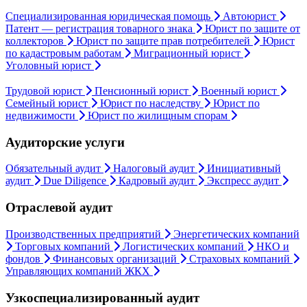
Специализированная юридическая помощь
Автоюрист
Патент — регистрация товарного знака
Юрист по защите от
коллекторов
Юрист по защите прав потребителей
Юрист
по кадастровым работам
Миграционный юрист
Уголовный юрист
Трудовой юрист
Пенсионный юрист
Военный юрист
Семейный юрист
Юрист по наследству
Юрист по
недвижимости
Юрист по жилищным спорам
Аудиторские услуги
Обязательный аудит
Налоговый аудит
Инициативный
аудит
Due Diligence
Кадровый аудит
Экспресс аудит
Отраслевой аудит
Производственных предприятий
Энергетических компаний
Торговых компаний
Логистических компаний
НКО и
фондов
Финансовых организаций
Страховых компаний
Управляющих компаний ЖКХ
Узкоспециализированный аудит