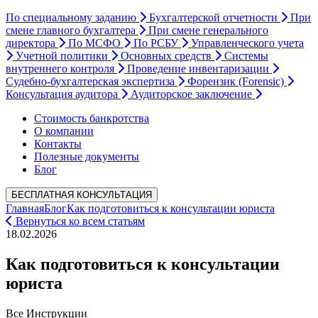
По специальному заданию
Бухгалтерской отчетности
При
смене главного бухгалтера
При смене генерального
директора
По МСФО
По РСБУ
Управленческого учета
Учетной политики
Основных средств
Системы
внутреннего контроля
Проведение инвентаризации
Судебно-бухгалтерская экспертиза
Форензик (Forensic)
Консультация аудитора
Аудиторское заключение
Стоимость банкротства
О компании
Контакты
Полезные документы
Блог
БЕСПЛАТНАЯ КОНСУЛЬТАЦИЯ
Главная
Блог
Как подготовиться к консультации юриста
Вернуться ко всем статьям
18.02.2026
Как подготовиться к консультации
юриста
Все
Инструкции