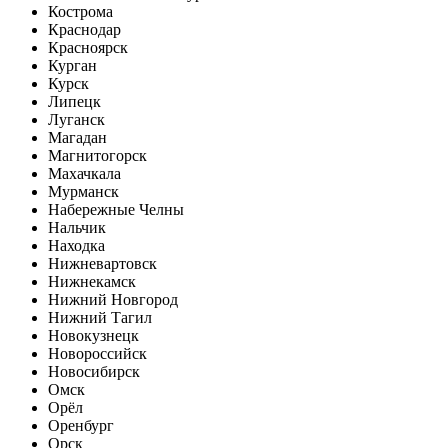
Кострома
Краснодар
Красноярск
Курган
Курск
Липецк
Луганск
Магадан
Магнитогорск
Махачкала
Мурманск
Набережные Челны
Нальчик
Находка
Нижневартовск
Нижнекамск
Нижний Новгород
Нижний Тагил
Новокузнецк
Новороссийск
Новосибирск
Омск
Орёл
Оренбург
Орск