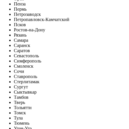
Пенза
Пермь
Петрозаводск
Петропавловск-Камчатский
Псков
Ростов-на-Дону
Рязань
Самара
Саранск
Саратов
Севастополь
Симферополь
Смоленск
Сочи
Ставрополь
Стерлитамак
Сургут
Сыктывкар
Тамбов
Тверь
Тольятти
Томск
Тула
Тюмень
Улан-Удэ