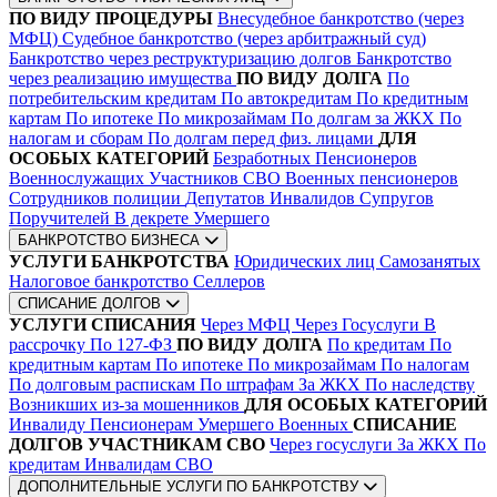
ПО ВИДУ ПРОЦЕДУРЫ
Внесудебное банкротство (через
МФЦ)
Судебное банкротство (через арбитражный суд)
Банкротство через реструктуризацию долгов
Банкротство
через реализацию имущества
ПО ВИДУ ДОЛГА
По
потребительским кредитам
По автокредитам
По кредитным
картам
По ипотеке
По микрозаймам
По долгам за ЖКХ
По
налогам и сборам
По долгам перед физ. лицами
ДЛЯ
ОСОБЫХ КАТЕГОРИЙ
Безработных
Пенсионеров
Военнослужащих
Участников СВО
Военных пенсионеров
Сотрудников полиции
Депутатов
Инвалидов
Супругов
Поручителей
В декрете
Умершего
БАНКРОТСТВО БИЗНЕСА
УСЛУГИ БАНКРОТСТВА
Юридических лиц
Самозанятых
Налоговое банкротство
Селлеров
СПИСАНИЕ ДОЛГОВ
УСЛУГИ СПИСАНИЯ
Через МФЦ
Через Госуслуги
В
рассрочку
По 127-ФЗ
ПО ВИДУ ДОЛГА
По кредитам
По
кредитным картам
По ипотеке
По микрозаймам
По налогам
По долговым распискам
По штрафам
За ЖКХ
По наследству
Возникших из-за мошенников
ДЛЯ ОСОБЫХ КАТЕГОРИЙ
Инвалиду
Пенсионерам
Умершего
Военных
СПИСАНИЕ
ДОЛГОВ УЧАСТНИКАМ СВО
Через госуслуги
За ЖКХ
По
кредитам
Инвалидам СВО
ДОПОЛНИТЕЛЬНЫЕ УСЛУГИ ПО БАНКРОТСТВУ