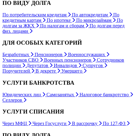
ПО ВИДУ ДОЛГА
По потребительским кредитам
По автокредитам
По
кредитным картам
По ипотеке
По микрозаймам
По
долгам за ЖКХ
По налогам и сборам
По долгам перед
физ. лицами
ДЛЯ ОСОБЫХ КАТЕГОРИЙ
Безработных
Пенсионеров
Военнослужащих
Участников СВО
Военных пенсионеров
Сотрудников
полиции
Депутатов
Инвалидов
Супругов
Поручителей
В декрете
Умершего
УСЛУГИ БАНКРОТСТВА
Юридических лиц
Самозанятых
Налоговое банкротство
Селлеров
УСЛУГИ СПИСАНИЯ
Через МФЦ
Через Госуслуги
В рассрочку
По 127-ФЗ
ПО ВИДУ ДОЛГА