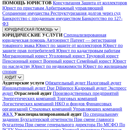
ПОМОЩЬ ЮРИСТОВ
Консультация
Защита от коллекторов
Юрист по приставам
Арбитражный управляющий
Сохранение имущества
Реструктуризация долгов через суд
Банкротство с проданным имуществом
Банкротство по 127-
ФЗ
ЮРИДИЧЕСКАЯ ПОМОЩЬ
ЮРИДИЧЕСКИЕ УСЛУГИ
Специализированная
юридическая помощь
Автоюрист
Патент — регистрация
товарного знака
Юрист по защите от коллекторов
Юрист по
защите прав потребителей
Юрист по кадастровым работам
Миграционный юрист
Уголовный юрист
Трудовой юрист
Пенсионный юрист
Военный юрист
Семейный юрист
Юрист
по наследству
Юрист по недвижимости
Юрист по жилищным
спорам
АУДИТ
Аудиторские услуги
Обязательный аудит
Налоговый аудит
Инициативный аудит
Due Diligence
Кадровый аудит
Экспресс
аудит
Отраслевой аудит
Производственных предприятий
Энергетических компаний
Торговых компаний
Логистических компаний
НКО и фондов
Финансовых
организаций
Страховых компаний
Управляющих компаний
ЖКХ
Узкоспециализированный аудит
По специальному
заданию
Бухгалтерской отчетности
При смене главного
бухгалтера
При смене генерального директора
По МСФО
По
РСБУ
Управленческого учета
Учетной политики
Основных