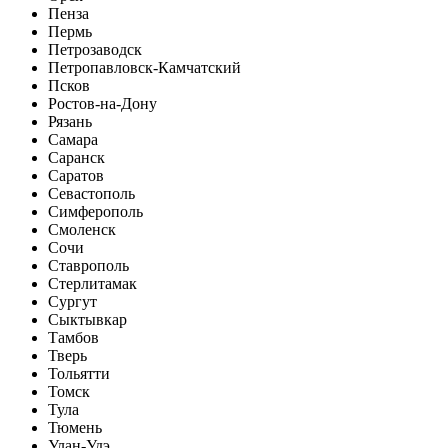
Пенза
Пермь
Петрозаводск
Петропавловск-Камчатский
Псков
Ростов-на-Дону
Рязань
Самара
Саранск
Саратов
Севастополь
Симферополь
Смоленск
Сочи
Ставрополь
Стерлитамак
Сургут
Сыктывкар
Тамбов
Тверь
Тольятти
Томск
Тула
Тюмень
Улан-Удэ