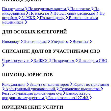
По кредитам
По кредитным картам
По ипотеке
По
микрозаймам
По налогам
По долговым распискам
По
штрафам
За ЖКХ
По наследству
Возникших из-за
мошенников
ДЛЯ ОСОБЫХ КАТЕГОРИЙ
Инвалиду
Пенсионерам
Умершего
Военных
СПИСАНИЕ ДОЛГОВ УЧАСТНИКАМ СВО
Через госуслуги
За ЖКХ
По кредитам
Инвалидам СВО
ПОМОЩЬ ЮРИСТОВ
Консультация
Защита от коллекторов
Юрист по приставам
Арбитражный управляющий
Сохранение имущества
Реструктуризация долгов через суд
Банкротство с
проданным имуществом
Банкротство по 127-ФЗ
ЮРИДИЧЕСКИЕ УСЛУГИ