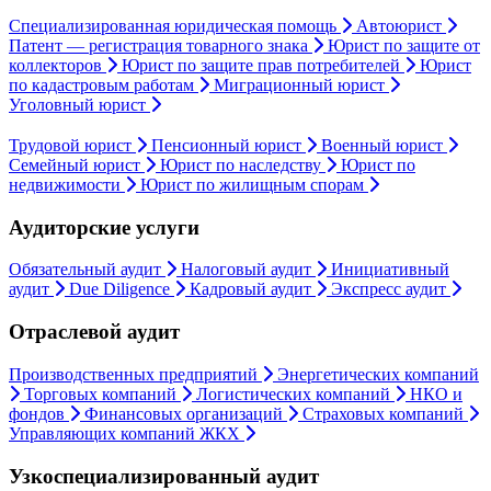
Специализированная юридическая помощь
Автоюрист
Патент — регистрация товарного знака
Юрист по защите от
коллекторов
Юрист по защите прав потребителей
Юрист
по кадастровым работам
Миграционный юрист
Уголовный юрист
Трудовой юрист
Пенсионный юрист
Военный юрист
Семейный юрист
Юрист по наследству
Юрист по
недвижимости
Юрист по жилищным спорам
Аудиторские услуги
Обязательный аудит
Налоговый аудит
Инициативный
аудит
Due Diligence
Кадровый аудит
Экспресс аудит
Отраслевой аудит
Производственных предприятий
Энергетических компаний
Торговых компаний
Логистических компаний
НКО и
фондов
Финансовых организаций
Страховых компаний
Управляющих компаний ЖКХ
Узкоспециализированный аудит