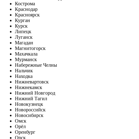
Кострома
Краснодар
Красноярск
Курган
Курск
Липецк
Луганск
Магадан
Магнитогорск
Махачкала
Мурманск
Набережные Челны
Нальчик
Находка
Нижневартовск
Нижнекамск
Нижний Новгород
Нижний Тагил
Новокузнецк
Новороссийск
Новосибирск
Омск
Орёл
Оренбург
Орск