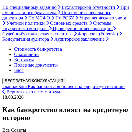
По специальному заданию
Бухгалтерской отчетности
При
смене главного бухгалтера
При смене генерального
директора
По МСФО
По РСБУ
Управленческого учета
Учетной политики
Основных средств
Системы
внутреннего контроля
Проведение инвентаризации
Судебно-бухгалтерская экспертиза
Форензик (Forensic)
Консультация аудитора
Аудиторское заключение
Стоимость банкротства
О компании
Контакты
Полезные документы
Блог
БЕСПЛАТНАЯ КОНСУЛЬТАЦИЯ
Главная
Блог
Как банкротство влияет на кредитную историю
Вернуться ко всем статьям
18.03.2026
Как банкротство влияет на кредитную
историю
Все
Советы