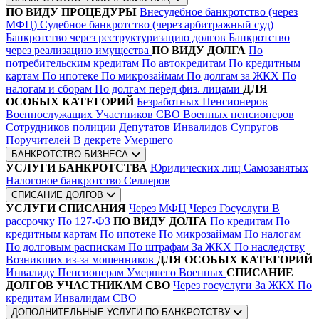
ПО ВИДУ ПРОЦЕДУРЫ
Внесудебное банкротство (через
МФЦ)
Судебное банкротство (через арбитражный суд)
Банкротство через реструктуризацию долгов
Банкротство
через реализацию имущества
ПО ВИДУ ДОЛГА
По
потребительским кредитам
По автокредитам
По кредитным
картам
По ипотеке
По микрозаймам
По долгам за ЖКХ
По
налогам и сборам
По долгам перед физ. лицами
ДЛЯ
ОСОБЫХ КАТЕГОРИЙ
Безработных
Пенсионеров
Военнослужащих
Участников СВО
Военных пенсионеров
Сотрудников полиции
Депутатов
Инвалидов
Супругов
Поручителей
В декрете
Умершего
БАНКРОТСТВО БИЗНЕСА
УСЛУГИ БАНКРОТСТВА
Юридических лиц
Самозанятых
Налоговое банкротство
Селлеров
СПИСАНИЕ ДОЛГОВ
УСЛУГИ СПИСАНИЯ
Через МФЦ
Через Госуслуги
В
рассрочку
По 127-ФЗ
ПО ВИДУ ДОЛГА
По кредитам
По
кредитным картам
По ипотеке
По микрозаймам
По налогам
По долговым распискам
По штрафам
За ЖКХ
По наследству
Возникших из-за мошенников
ДЛЯ ОСОБЫХ КАТЕГОРИЙ
Инвалиду
Пенсионерам
Умершего
Военных
СПИСАНИЕ
ДОЛГОВ УЧАСТНИКАМ СВО
Через госуслуги
За ЖКХ
По
кредитам
Инвалидам СВО
ДОПОЛНИТЕЛЬНЫЕ УСЛУГИ ПО БАНКРОТСТВУ