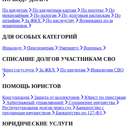
По кредитам
По кредитным картам
По ипотеке
По
микрозаймам
По налогам
По долговым распискам
По
штрафам
За ЖКХ
По наследству
Возникших из-за
мошенников
ДЛЯ ОСОБЫХ КАТЕГОРИЙ
Инвалиду
Пенсионерам
Умершего
Военных
СПИСАНИЕ ДОЛГОВ УЧАСТНИКАМ СВО
Через госуслуги
За ЖКХ
По кредитам
Инвалидам СВО
ПОМОЩЬ ЮРИСТОВ
Консультация
Защита от коллекторов
Юрист по приставам
Арбитражный управляющий
Сохранение имущества
Реструктуризация долгов через суд
Банкротство с
проданным имуществом
Банкротство по 127-ФЗ
ЮРИДИЧЕСКИЕ УСЛУГИ