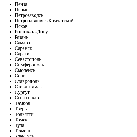
Пенза
Пермь
Петрозаводск
Петропавловск-Камчатский
Псков
Ростов-на-Дону
Рязань
Самара
Саранск
Саратов
Севастополь
Симферополь
Смоленск
Сочи
Ставрополь
Стерлитамак
Сургут
Сыктывкар
Тамбов
Тверь
Тольятти
Томск
Тула
Тюмень
Улан-Удэ