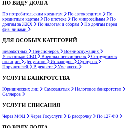
ПО ВИДУ ДОЛГА
По потребительским кредитам
По автокредитам
По
кредитным картам
По ипотеке
По микрозаймам
По
долгам за ЖКХ
По налогам и сборам
По долгам перед
физ. лицами
ДЛЯ ОСОБЫХ КАТЕГОРИЙ
Безработных
Пенсионеров
Военнослужащих
Участников СВО
Военных пенсионеров
Сотрудников
полиции
Депутатов
Инвалидов
Супругов
Поручителей
В декрете
Умершего
УСЛУГИ БАНКРОТСТВА
Юридических лиц
Самозанятых
Налоговое банкротство
Селлеров
УСЛУГИ СПИСАНИЯ
Через МФЦ
Через Госуслуги
В рассрочку
По 127-ФЗ
ПО ВИДУ ДОЛГА