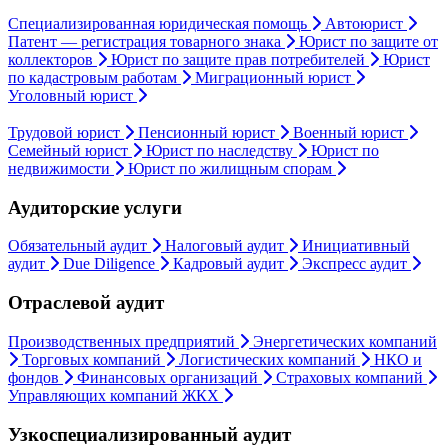
Специализированная юридическая помощь
Автоюрист
Патент — регистрация товарного знака
Юрист по защите от
коллекторов
Юрист по защите прав потребителей
Юрист
по кадастровым работам
Миграционный юрист
Уголовный юрист
Трудовой юрист
Пенсионный юрист
Военный юрист
Семейный юрист
Юрист по наследству
Юрист по
недвижимости
Юрист по жилищным спорам
Аудиторские услуги
Обязательный аудит
Налоговый аудит
Инициативный
аудит
Due Diligence
Кадровый аудит
Экспресс аудит
Отраслевой аудит
Производственных предприятий
Энергетических компаний
Торговых компаний
Логистических компаний
НКО и
фондов
Финансовых организаций
Страховых компаний
Управляющих компаний ЖКХ
Узкоспециализированный аудит