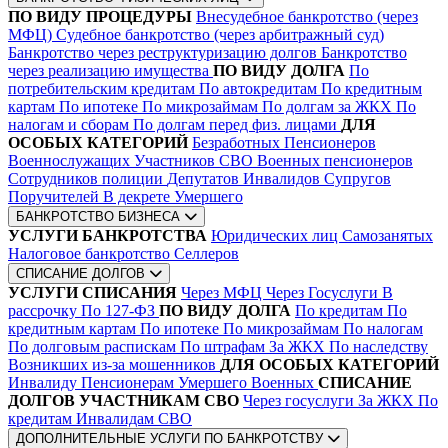
ПО ВИДУ ПРОЦЕДУРЫ
Внесудебное банкротство (через
МФЦ)
Судебное банкротство (через арбитражный суд)
Банкротство через реструктуризацию долгов
Банкротство
через реализацию имущества
ПО ВИДУ ДОЛГА
По
потребительским кредитам
По автокредитам
По кредитным
картам
По ипотеке
По микрозаймам
По долгам за ЖКХ
По
налогам и сборам
По долгам перед физ. лицами
ДЛЯ
ОСОБЫХ КАТЕГОРИЙ
Безработных
Пенсионеров
Военнослужащих
Участников СВО
Военных пенсионеров
Сотрудников полиции
Депутатов
Инвалидов
Супругов
Поручителей
В декрете
Умершего
БАНКРОТСТВО БИЗНЕСА
УСЛУГИ БАНКРОТСТВА
Юридических лиц
Самозанятых
Налоговое банкротство
Селлеров
СПИСАНИЕ ДОЛГОВ
УСЛУГИ СПИСАНИЯ
Через МФЦ
Через Госуслуги
В
рассрочку
По 127-ФЗ
ПО ВИДУ ДОЛГА
По кредитам
По
кредитным картам
По ипотеке
По микрозаймам
По налогам
По долговым распискам
По штрафам
За ЖКХ
По наследству
Возникших из-за мошенников
ДЛЯ ОСОБЫХ КАТЕГОРИЙ
Инвалиду
Пенсионерам
Умершего
Военных
СПИСАНИЕ
ДОЛГОВ УЧАСТНИКАМ СВО
Через госуслуги
За ЖКХ
По
кредитам
Инвалидам СВО
ДОПОЛНИТЕЛЬНЫЕ УСЛУГИ ПО БАНКРОТСТВУ