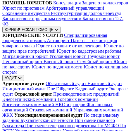
ПОМОЩЬ ЮРИСТОВ
Консультация
Защита от коллекторов
Юрист по приставам
Арбитражный управляющий
Сохранение имущества
Реструктуризация долгов через суд
Банкротство с проданным имуществом
Банкротство по 127-
ФЗ
ЮРИДИЧЕСКАЯ ПОМОЩЬ
ЮРИДИЧЕСКИЕ УСЛУГИ
Специализированная
юридическая помощь
Автоюрист
Патент — регистрация
товарного знака
Юрист по защите от коллекторов
Юрист по
защите прав потребителей
Юрист по кадастровым работам
Миграционный юрист
Уголовный юрист
Трудовой юрист
Пенсионный юрист
Военный юрист
Семейный юрист
Юрист
по наследству
Юрист по недвижимости
Юрист по жилищным
спорам
АУДИТ
Аудиторские услуги
Обязательный аудит
Налоговый аудит
Инициативный аудит
Due Diligence
Кадровый аудит
Экспресс
аудит
Отраслевой аудит
Производственных предприятий
Энергетических компаний
Торговых компаний
Логистических компаний
НКО и фондов
Финансовых
организаций
Страховых компаний
Управляющих компаний
ЖКХ
Узкоспециализированный аудит
По специальному
заданию
Бухгалтерской отчетности
При смене главного
бухгалтера
При смене генерального директора
По МСФО
По
РСБУ
Управленческого учета
Учетной политики
Основных