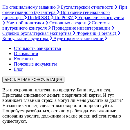
По специальному заданию
Бухгалтерской отчетности
При
смене главного бухгалтера
При смене генерального
директора
По МСФО
По РСБУ
Управленческого учета
Учетной политики
Основных средств
Системы
внутреннего контроля
Проведение инвентаризации
Судебно-бухгалтерская экспертиза
Форензик (Forensic)
Консультация аудитора
Аудиторское заключение
Стоимость банкротства
О компании
Контакты
Полезные документы
Блог
БЕСПЛАТНАЯ КОНСУЛЬТАЦИЯ
Вы просрочили платежи по кредиту. Банк подал в суд.
Приставы списывают деньги с зарплатной карты. И тут
возникает главный страх: а могут ли меня уволить за долги?
Начальник узнает, сделает выговор или попросит уйти.
Попробуем разобраться, есть ли у работодателя законные
основания уволить должника и какие риски действительно
существуют.