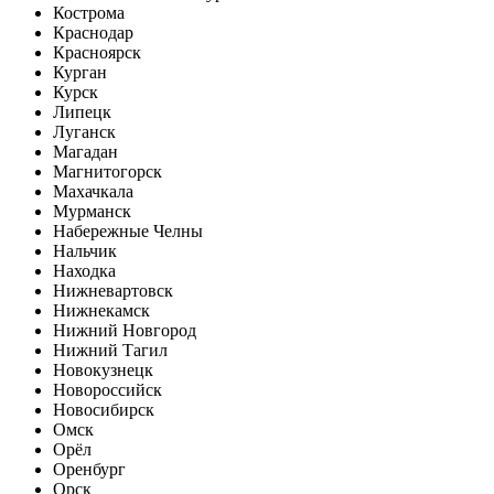
Кострома
Краснодар
Красноярск
Курган
Курск
Липецк
Луганск
Магадан
Магнитогорск
Махачкала
Мурманск
Набережные Челны
Нальчик
Находка
Нижневартовск
Нижнекамск
Нижний Новгород
Нижний Тагил
Новокузнецк
Новороссийск
Новосибирск
Омск
Орёл
Оренбург
Орск